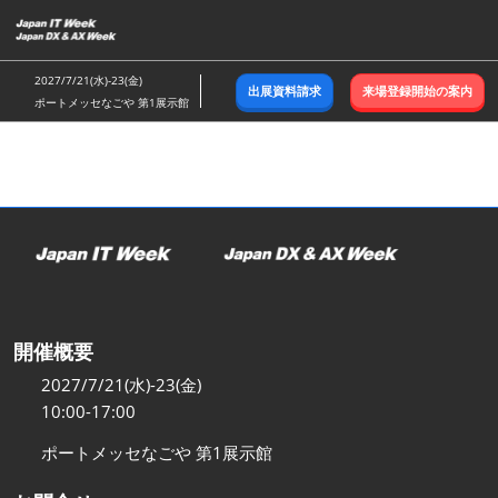
ス
キ
ッ
2027/7/21(水)-23(金)
出展資料請求
来場登録開始の案内
プ
ポートメッセなごや 第1展示館
し
て
進
む
開催概要
2027/7/21(水)-23(金)
10:00-17:00
ポートメッセなごや 第1展示館