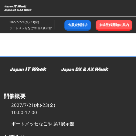
ス
キ
ッ
2027/7/21(水)-23(金)
出展資料請求
来場登録開始の案内
プ
ポートメッセなごや 第1展示館
し
て
進
む
開催概要
2027/7/21(水)-23(金)
10:00-17:00
ポートメッセなごや 第1展示館