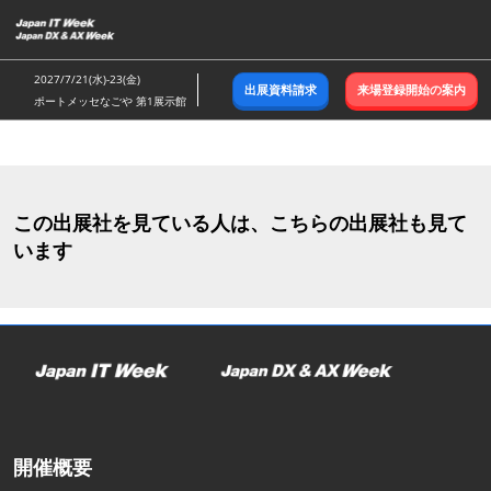
ス
キ
ッ
2027/7/21(水)-23(金)
出展資料請求
来場登録開始の案内
プ
ポートメッセなごや 第1展示館
し
て
進
む
この出展社を見ている人は、こちらの出展社も見て
います
開催概要