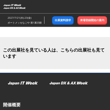
ス
キ
ッ
2027/7/21(水)-23(金)
出展資料請求
来場登録開始の案内
プ
ポートメッセなごや 第1展示館
し
て
進
む
この出展社を見ている人は、こちらの出展社も見て
います
開催概要