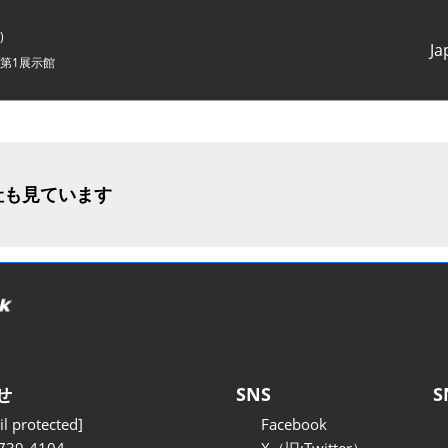
)
Ja
第1展示館
Japanes
English
社も見ています
せ
SNS
S
l protected]
Facebook
739-4104
X（旧:Twitter）