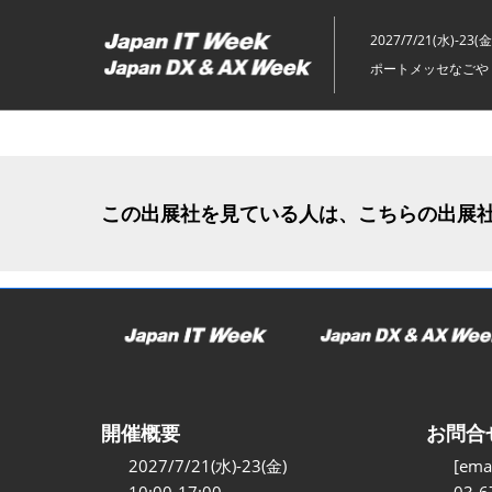
ス
キ
2027/7/21(水)-23(金
ッ
ポートメッセなごや 
プ
し
て
進
む
この出展社を見ている人は、こちらの出展
開催概要
お問合
2027/7/21(水)-23(金)
[emai
10:00-17:00
03-6