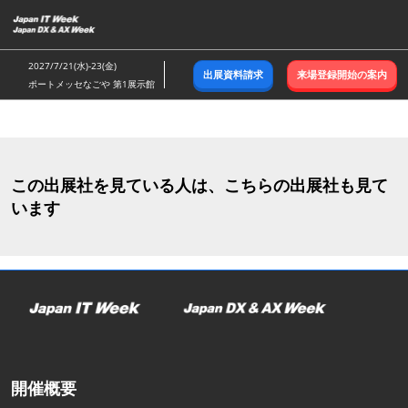
ス
キ
ッ
2027/7/21(水)-23(金)
出展資料請求
来場登録開始の案内
プ
ポートメッセなごや 第1展示館
し
て
進
む
この出展社を見ている人は、こちらの出展社も見て
います
開催概要