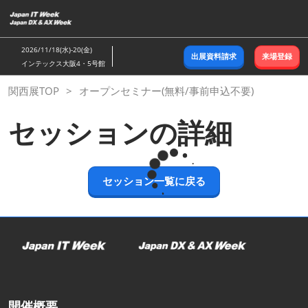
ス
キ
ッ
2026/11/18(水)-20(金)
出展資料請求
来場登録
プ
インテックス大阪4・5号館
し
関西展TOP
オープンセミナー(無料/事前申込不要)
て
進
セッションの詳細
む
セッション一覧に戻る
開催概要