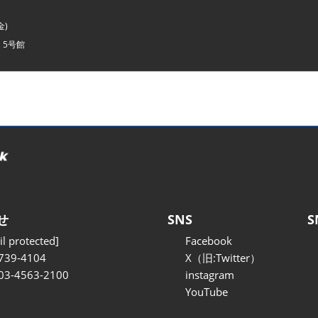
金)
・5号館
せ
SNS
S
l protected]
Facebook
739-4104
X（旧:Twitter）
 03-4563-2100
instagram
YouTube