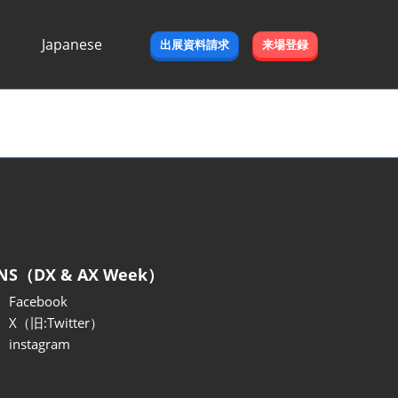
Japanese
出展資料請求
来場登録
Japanese
English
NS（DX & AX Week）
Facebook
X（旧:Twitter）
instagram