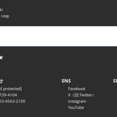
金)
・5号館
せ
SNS
S
l protected]
Facebook
739-4104
X（旧:Twitter）
 03-4563-2100
instagram
YouTube