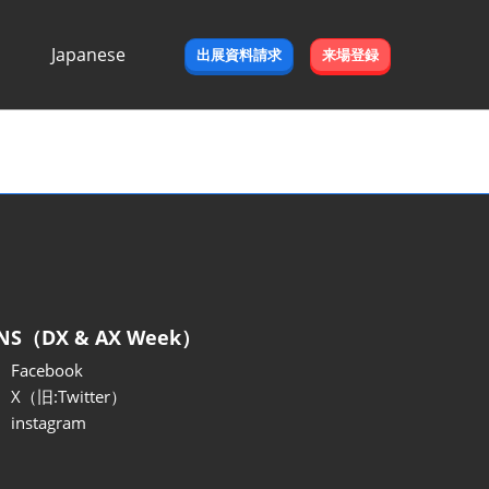
Japanese
出展資料請求
来場登録
Japanese
English
NS（DX & AX Week）
Facebook
X（旧:Twitter）
instagram