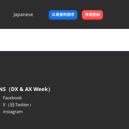
Japanese
出展資料請求
来場登録
Japanese
English
NS（DX & AX Week）
Facebook
X（旧:Twitter）
instagram