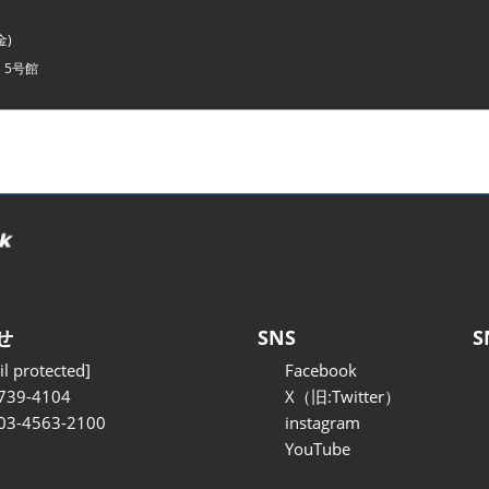
金)
・5号館
せ
SNS
S
l protected]
Facebook
739-4104
X（旧:Twitter）
 03-4563-2100
instagram
YouTube