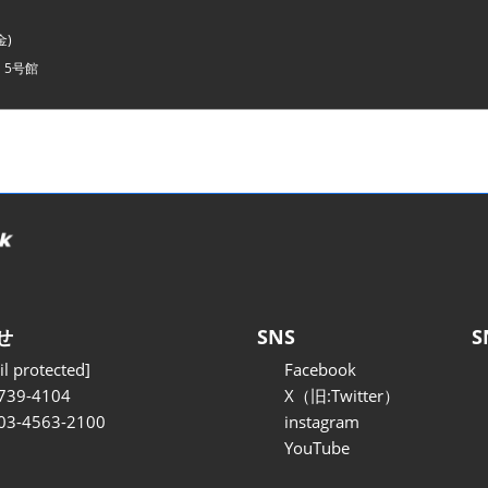
金)
・5号館
せ
SNS
S
l protected]
Facebook
739-4104
X（旧:Twitter）
 03-4563-2100
instagram
YouTube