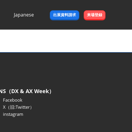
Japanese
出展資料請求
来場登録
Japanese
English
NS（DX & AX Week）
Facebook
X（旧:Twitter）
instagram