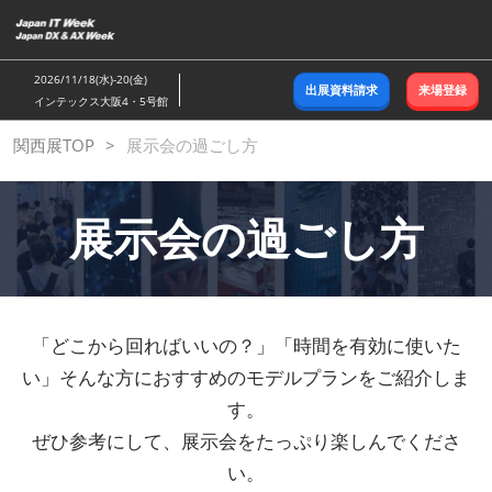
ス
キ
ッ
2026/11/18(水)-20(金)
出展資料請求
来場登録
プ
インテックス大阪4・5号館
し
関西展TOP
展示会の過ごし方
て
進
む
展示会の過ごし方
「どこから回ればいいの？」「時間を有効に使いた
い」そんな方におすすめのモデルプランをご紹介しま
す。
ぜひ参考にして、展示会をたっぷり楽しんでくださ
い。