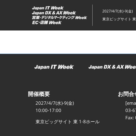
ス
キ
2027/4/7(水)-9(金)
ッ
東京ビッグサイト 東
プ
し
て
進
む
開催概要
お問合
2027/4/7(水)-9(金)
[emai
10:00-17:00
03-6
Fax:
東京ビッグサイト 東 1-8ホール