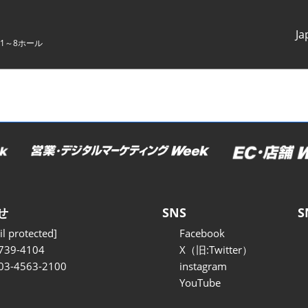
Ja
1～8ホール
Japanes
English
せ
SNS
S
l protected]
Facebook
739-4104
X（旧:Twitter）
 03-4563-2100
instagram
YouTube