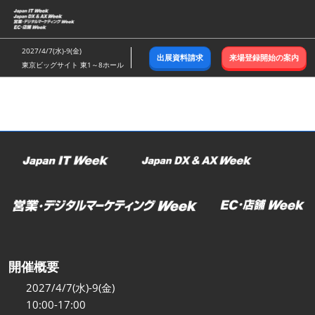
ス
キ
ッ
2027/4/7(水)-9(金)
出展資料請求
来場登録開始の案内
プ
東京ビッグサイト 東1～8ホール
し
て
進
む
開催概要
2027/4/7(水)-9(金)
10:00-17:00