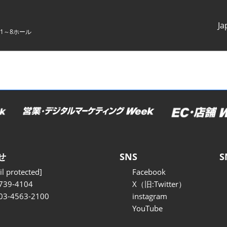
Ja
1～8ホール
Japanes
English
せ
SNS
S
l protected]
Facebook
739-4104
X（旧:Twitter）
 03-4563-2100
instagram
YouTube