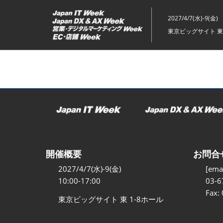
ス
キ
2027/4/7(水)-9(金)
ッ
東京ビッグサイト 東
プ
し
て
進
む
開催概要
お問合
2027/4/7(水)-9(金)
[emai
10:00-17:00
03-6
Fax:
東京ビッグサイト 東 1-8ホール