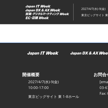
ス
キ
2027/4/7(水)-9(金)
ッ
東京ビッグサイト 東
プ
し
て
進
む
開催概要
お問合
2027/4/7(水)-9(金)
[emai
10:00-17:00
03-6
Fax:
東京ビッグサイト 東 1-8ホール