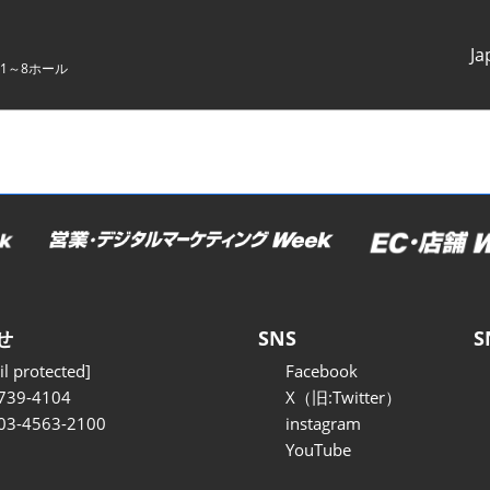
Ja
1～8ホール
Japanes
English
せ
SNS
S
l protected]
Facebook
739-4104
X（旧:Twitter）
 03-4563-2100
instagram
YouTube