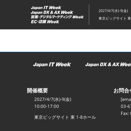
ス
キ
2027/4/7(水)-9(金)
ッ
東京ビッグサイト 東
プ
し
て
進
む
開催概要
お問合
2027/4/7(水)-9(金)
[emai
10:00-17:00
03-6
Fax:
東京ビッグサイト 東 1-8ホール