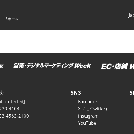
Ja
1～8ホール
Japanes
English
せ
SNS
S
l protected]
Facebook
739-4104
X（旧:Twitter）
 03-4563-2100
instagram
YouTube