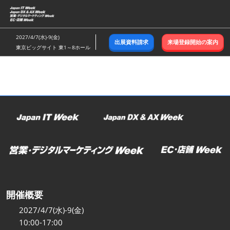
ス
キ
ッ
2027/4/7(水)-9(金)
出展資料請求
来場登録開始の案内
プ
東京ビッグサイト 東1～8ホール
し
て
進
む
開催概要
2027/4/7(水)-9(金)
10:00-17:00