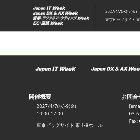
ス
キ
2027/4/7(水)-9(金)
ッ
東京ビッグサイト 東
プ
し
て
進
む
開催概要
お問合
2027/4/7(水)-9(金)
[emai
10:00-17:00
03-6
Fax:
東京ビッグサイト 東 1-8ホール