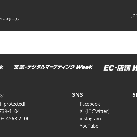
Ja
1～8ホール
Japanes
English
せ
SNS
S
l protected]
Facebook
739-4104
X（旧:Twitter）
 03-4563-2100
instagram
YouTube