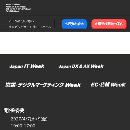
ス
キ
ッ
2027/4/7(水)-9(金)
出展資料請求
来場登録開始の案内
プ
東京ビッグサイト 東1～8ホール
し
て
進
む
開催概要
2027/4/7(水)-9(金)
10:00-17:00