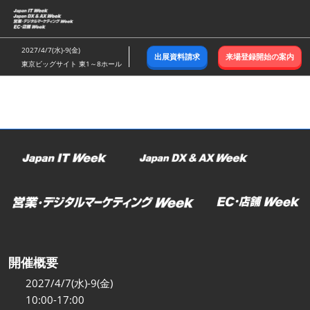
ス
キ
ッ
2027/4/7(水)-9(金)
出展資料請求
来場登録開始の案内
プ
東京ビッグサイト 東1～8ホール
し
て
進
む
開催概要
2027/4/7(水)-9(金)
10:00-17:00