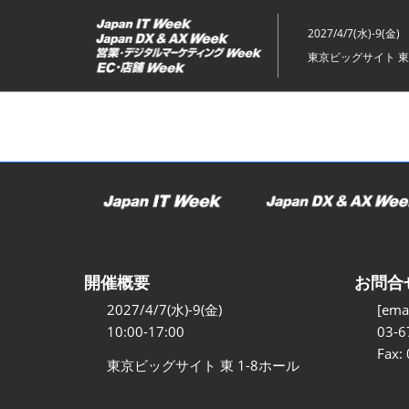
ス
キ
2027/4/7(水)-9(金)
ッ
東京ビッグサイト 東
プ
し
て
進
む
開催概要
お問合
2027/4/7(水)-9(金)
[emai
10:00-17:00
03-6
Fax:
東京ビッグサイト 東 1-8ホール