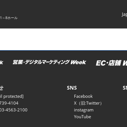
Ja
1～8ホール
Japanes
English
せ
SNS
S
l protected]
Facebook
739-4104
X（旧:Twitter）
 03-4563-2100
instagram
YouTube