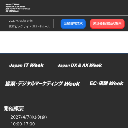
ス
キ
ッ
2027/4/7(水)-9(金)
出展資料請求
来場登録開始の案内
プ
東京ビッグサイト 東1～8ホール
し
て
進
む
開催概要
2027/4/7(水)-9(金)
10:00-17:00