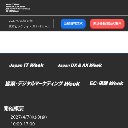
ス
キ
ッ
2027/4/7(水)-9(金)
出展資料請求
来場登録開始の案内
プ
東京ビッグサイト 東1～8ホール
し
て
進
む
開催概要
2027/4/7(水)-9(金)
10:00-17:00