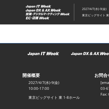
ス
キ
2027/4/7(水)-9(金)
ッ
東京ビッグサイト 東
プ
し
て
進
む
開催概要
お問合
2027/4/7(水)-9(金)
[emai
10:00-17:00
03-6
Fax:
東京ビッグサイト 東 1-8ホール