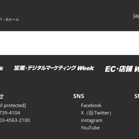
Ja
1～8ホール
Japanes
English
せ
SNS
S
l protected]
Facebook
739-4104
X（旧:Twitter）
 03-4563-2100
instagram
YouTube