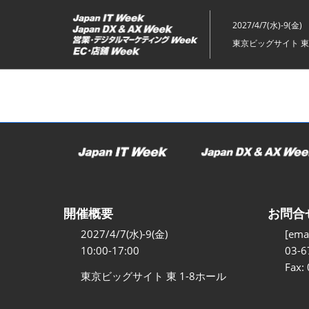
ス
キ
2027/4/7(水)-9(金)
ッ
東京ビッグサイト 東
プ
し
て
進
む
開催概要
お問合
2027/4/7(水)-9(金)
[emai
10:00-17:00
03-6
Fax:
東京ビッグサイト 東 1-8ホール