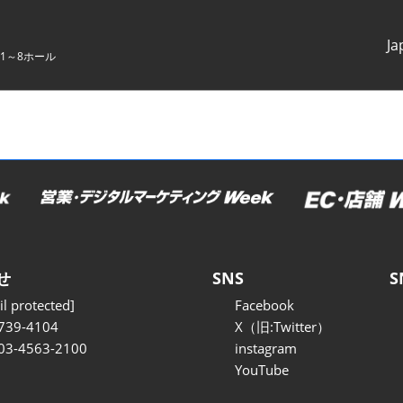
Ja
1～8ホール
Japanes
English
せ
SNS
S
l protected]
Facebook
739-4104
X（旧:Twitter）
 03-4563-2100
instagram
YouTube