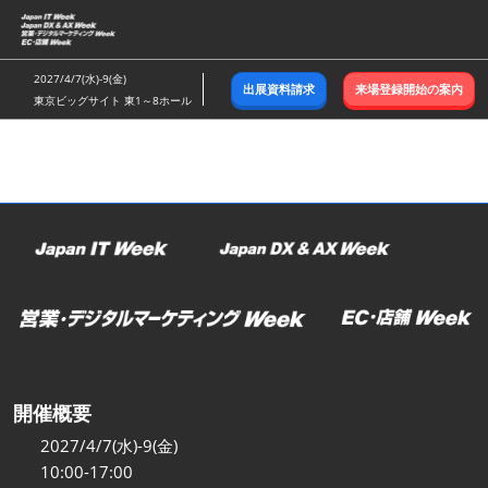
ス
キ
ッ
2027/4/7(水)-9(金)
出展資料請求
来場登録開始の案内
プ
東京ビッグサイト 東1～8ホール
し
て
進
む
開催概要
2027/4/7(水)-9(金)
10:00-17:00