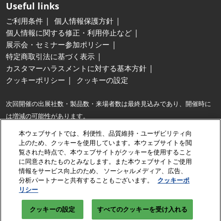
Useful links
ご利用条件
個人情報保護方針
個人情報に関する修正・利用停止など
展示会・セミナー参加ポリシー
特定商取引法に基づく表示
カスタマーハラスメントに対する基本方針
クッキーポリシー
クッキーの設定
次回開催の出展社数・製品数・来場者数は最終見込みであり、開催時に
は増減の可能性があります。
※最大…同種の展示会との出展社数および製品展示面積の比較。
本ウェブサイトでは、利便性、品質維持・ユーザビリティ向
※出展社数は、出展契約企業に加え、共同出展するグループ企業・パート
上のため、クッキーを使用しています。本ウェブサイトを閲
覧された時点で、本ウェブサイトがクッキーを使用すること
ナー企業数も含みます。
に同意されたものとみなします。また本ウェブサイトご使用
情報をサービス向上のため、 ソーシャルメディア、広告、
Copyright © RX Japan GK
分析パートナーと共有することもございます。
クッキーポ
リシー
クッキーの設定
すべてのクッキーを受け入れる