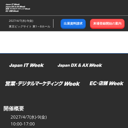
ス
キ
ッ
2027/4/7(水)-9(金)
出展資料請求
来場登録開始の案内
プ
東京ビッグサイト 東1～8ホール
し
て
進
む
開催概要
2027/4/7(水)-9(金)
10:00-17:00