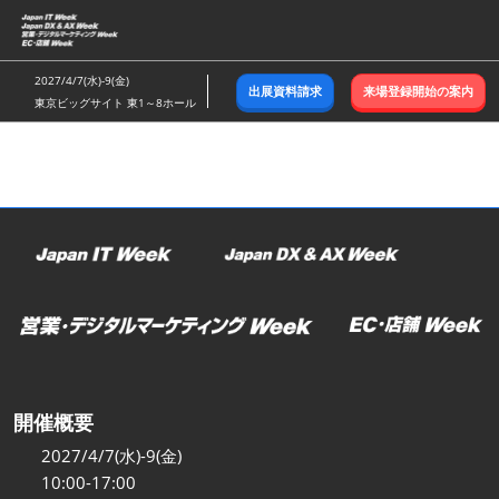
ス
キ
ッ
2027/4/7(水)-9(金)
出展資料請求
来場登録開始の案内
プ
東京ビッグサイト 東1～8ホール
し
て
進
む
開催概要
2027/4/7(水)-9(金)
10:00-17:00