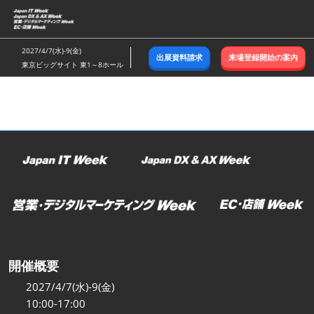
ス
キ
ッ
2027/4/7(水)-9(金)
出展資料請求
来場登録開始の案内
プ
東京ビッグサイト 東1～8ホール
し
て
進
む
開催概要
2027/4/7(水)-9(金)
10:00-17:00