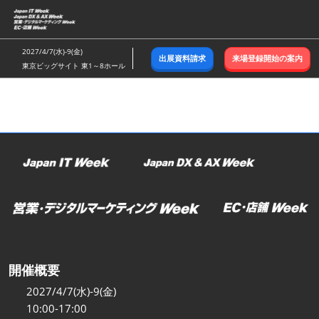
ス
キ
ッ
2027/4/7(水)-9(金)
出展資料請求
来場登録開始の案内
プ
東京ビッグサイト 東1～8ホール
し
て
進
む
開催概要
2027/4/7(水)-9(金)
10:00-17:00