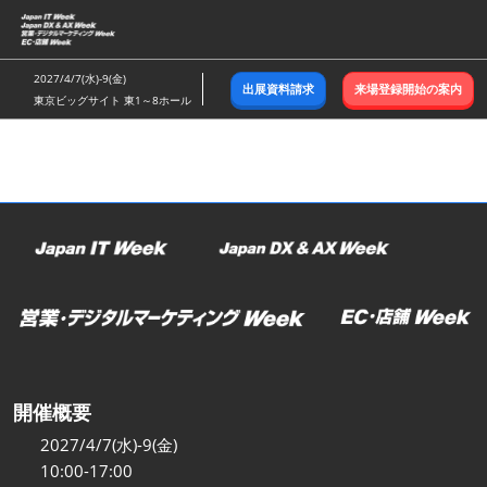
ス
キ
ッ
2027/4/7(水)-9(金)
出展資料請求
来場登録開始の案内
プ
東京ビッグサイト 東1～8ホール
し
て
進
む
開催概要
2027/4/7(水)-9(金)
10:00-17:00