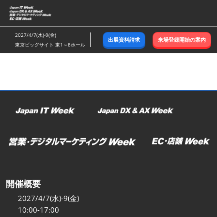
ス
キ
ッ
2027/4/7(水)-9(金)
出展資料請求
来場登録開始の案内
プ
東京ビッグサイト 東1～8ホール
し
て
進
む
開催概要
2027/4/7(水)-9(金)
10:00-17:00