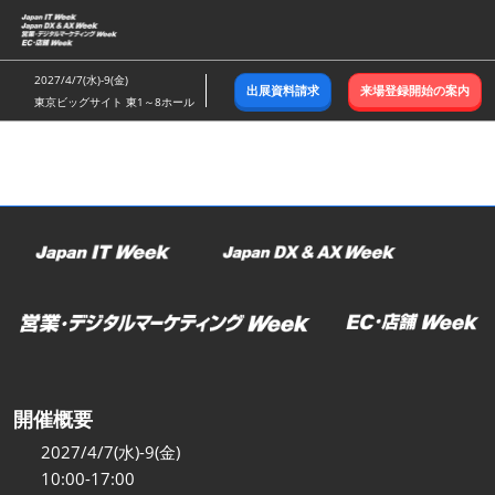
ス
キ
ッ
2027/4/7(水)-9(金)
出展資料請求
来場登録開始の案内
プ
東京ビッグサイト 東1～8ホール
し
て
進
む
開催概要
2027/4/7(水)-9(金)
10:00-17:00