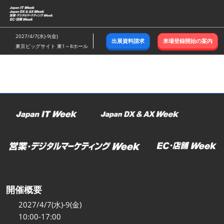
ス
キ
ッ
2027/4/7(水)-9(金)
出展資料請求
来場登録開始の案内
プ
東京ビッグサイト 東1～8ホール
し
て
進
む
開催概要
2027/4/7(水)-9(金)
10:00-17:00