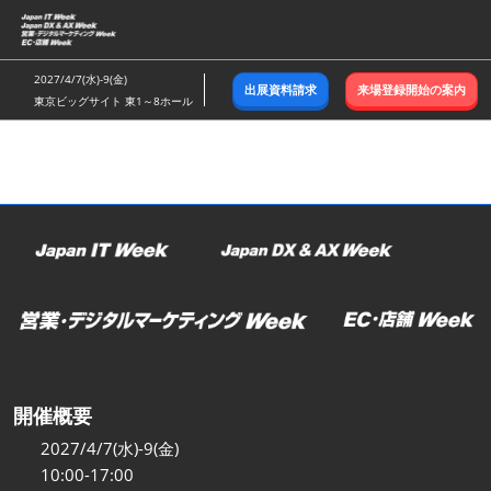
ス
キ
ッ
2027/4/7(水)-9(金)
出展資料請求
来場登録開始の案内
プ
東京ビッグサイト 東1～8ホール
し
て
進
む
開催概要
2027/4/7(水)-9(金)
10:00-17:00