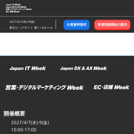
ス
キ
ッ
2027/4/7(水)-9(金)
出展資料請求
来場登録開始の案内
プ
東京ビッグサイト 東1～8ホール
し
て
進
む
開催概要
2027/4/7(水)-9(金)
10:00-17:00