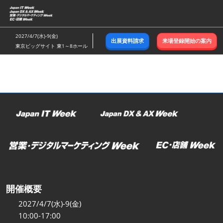
ス
キ
ッ
2027/4/7(水)-9(金)
出展資料請求
来場登録開始の案内
プ
東京ビッグサイト 東1～8ホール
し
て
進
む
開催概要
2027/4/7(水)-9(金)
10:00-17:00