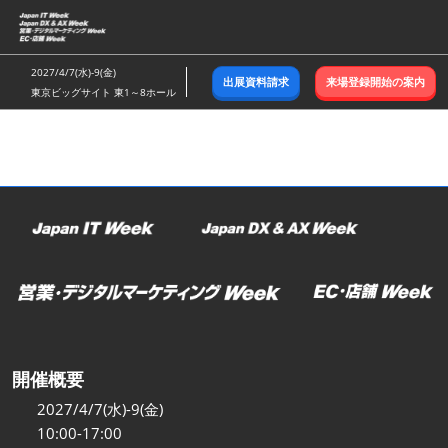
ス
キ
ッ
2027/4/7(水)-9(金)
出展資料請求
来場登録開始の案内
プ
東京ビッグサイト 東1～8ホール
し
て
進
む
開催概要
2027/4/7(水)-9(金)
10:00-17:00