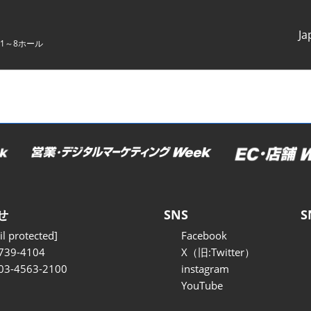
Ja
1～8ホール
Japanes
English
せ
SNS
S
l protected]
Facebook
739-4104
X（旧:Twitter）
 03-4563-2100
instagram
YouTube