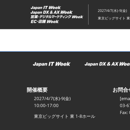
ス
キ
2027/4/7(水)-9(金)
ッ
東京ビッグサイト 東
プ
し
て
進
む
開催概要
お問合
2027/4/7(水)-9(金)
[emai
10:00-17:00
03-6
Fax:
東京ビッグサイト 東 1-8ホール