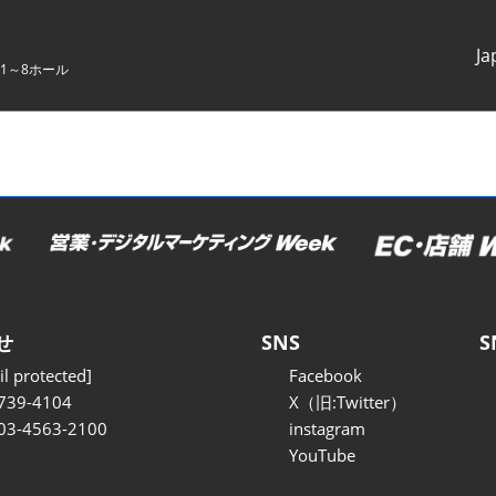
Ja
1～8ホール
Japanes
English
せ
SNS
S
l protected]
Facebook
739-4104
X（旧:Twitter）
 03-4563-2100
instagram
YouTube