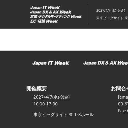
ス
キ
2027/4/7(水)-9(金)
ッ
東京ビッグサイト 東
プ
し
て
進
む
開催概要
お問合
2027/4/7(水)-9(金)
[emai
10:00-17:00
03-6
Fax:
東京ビッグサイト 東 1-8ホール