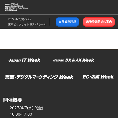
ス
キ
ッ
2027/4/7(水)-9(金)
出展資料請求
来場登録開始の案内
プ
東京ビッグサイト 東1～8ホール
し
て
進
む
開催概要
2027/4/7(水)-9(金)
10:00-17:00