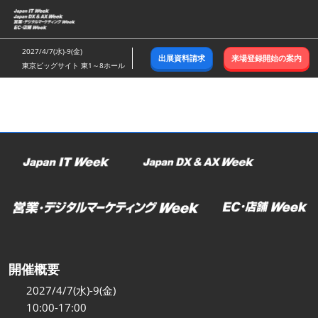
ス
キ
ッ
2027/4/7(水)-9(金)
出展資料請求
来場登録開始の案内
プ
東京ビッグサイト 東1～8ホール
し
て
進
む
開催概要
2027/4/7(水)-9(金)
10:00-17:00