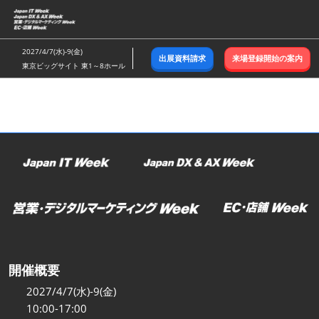
ス
キ
ッ
2027/4/7(水)-9(金)
出展資料請求
来場登録開始の案内
プ
東京ビッグサイト 東1～8ホール
し
て
進
む
開催概要
2027/4/7(水)-9(金)
10:00-17:00