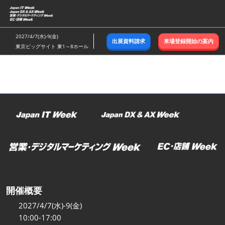
ス
キ
ッ
2027/4/7(水)-9(金)
出展資料請求
来場登録開始の案内
プ
東京ビッグサイト 東1～8ホール
し
て
進
む
開催概要
2027/4/7(水)-9(金)
10:00-17:00