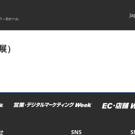
Ja
1～8ホール
Japanes
English
春展）
せ
SNS
S