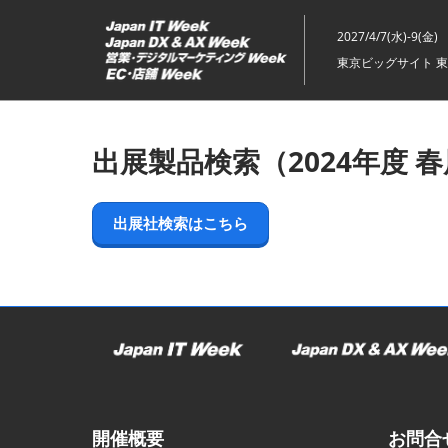
ス
キ
2027/4/7(水)-9(金)
ッ
東京ビッグサイト 東
プ
し
て
出展製品検索（2024年度 
進
む
出展社検索はこちら
開催概要
お問合