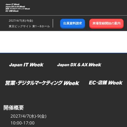
ス
キ
ッ
2027/4/7(水)-9(金)
出展資料請求
来場登録開始の案内
プ
東京ビッグサイト 東1～8ホール
し
て
進
む
開催概要
2027/4/7(水)-9(金)
10:00-17:00