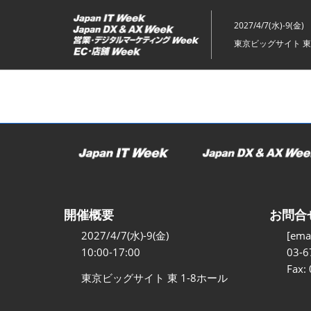
ス
キ
2027/4/7(水)-9(金)
ッ
東京ビッグサイト 東
プ
し
て
進
む
開催概要
お問合
2027/4/7(水)-9(金)
[emai
10:00-17:00
03-6
Fax:
東京ビッグサイト 東 1-8ホール