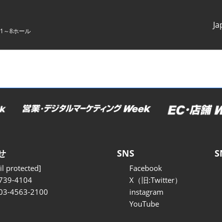
Ja
1～8ホール
Japanes
English
せ
SNS
S
l protected]
Facebook
739-4104
X（旧:Twitter）
 03-4563-2100
instagram
YouTube