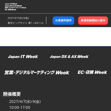
ス
キ
ッ
2027/4/7(水)-9(金)
出展資料請求
来場登録開始の案内
プ
東京ビッグサイト 東1～8ホール
し
て
進
む
開催概要
2027/4/7(水)-9(金)
10:00-17:00