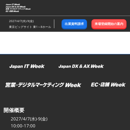
ス
キ
ッ
2027/4/7(水)-9(金)
出展資料請求
来場登録開始の案内
プ
東京ビッグサイト 東1～8ホール
し
て
進
む
開催概要
2027/4/7(水)-9(金)
10:00-17:00